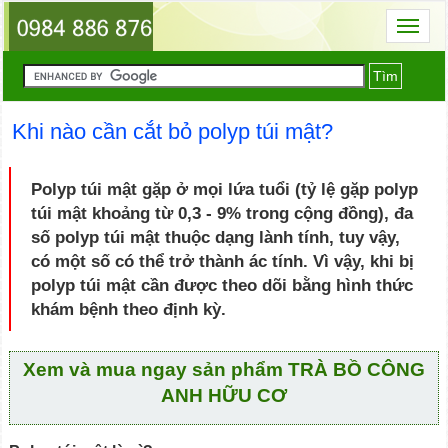
Toggl
naviga
Tìm
Khi nào cần cắt bỏ polyp túi mật?
Polyp túi mật gặp ở mọi lứa tuổi (tỷ lệ gặp polyp
túi mật khoảng từ 0,3 - 9% trong cộng đồng), đa
số polyp túi mật thuộc dạng lành tính, tuy vậy,
có một số có thể trở thành ác tính. Vì vậy, khi bị
polyp túi mật cần được theo dõi bằng hình thức
khám bệnh theo định kỳ.
Xem và mua ngay sản phẩm TRÀ BỒ CÔNG
ANH HỮU CƠ