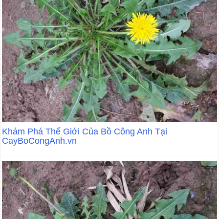
Khám Phá Thế Giới Của Bồ Công Anh Tại
CayBoCongAnh.vn