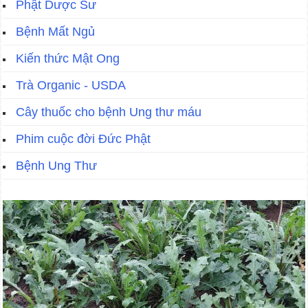
Phật Dược Sư
Bệnh Mất Ngủ
Kiến thức Mật Ong
Trà Organic - USDA
Cây thuốc cho bệnh Ung thư máu
Phim cuộc đời Đức Phật
Bệnh Ung Thư