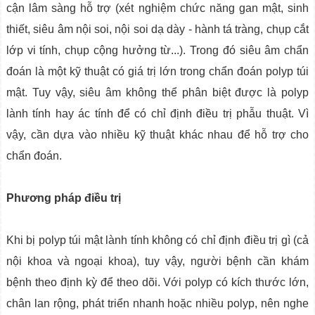
cận lâm sàng hỗ trợ (xét nghiệm chức năng gan mật, sinh
thiết, siêu âm nội soi, nội soi dạ dày - hành tá tràng, chụp cắt
lớp vi tính, chụp cộng hưởng từ...). Trong đó siêu âm chẩn
đoán là một kỹ thuật có giá trị lớn trong chẩn đoán polyp túi
mật. Tuy vậy, siêu âm không thể phân biệt được là polyp
lành tính hay ác tính để có chỉ định điều trị phẫu thuật. Vì
vậy, cần dựa vào nhiều kỹ thuật khác nhau để hỗ trợ cho
chẩn đoán.
Phương pháp điều trị
Khi bị polyp túi mật lành tính không có chỉ định điều trị gì (cả
nội khoa và ngoại khoa), tuy vậy, người bệnh cần khám
bệnh theo định kỳ để theo dõi. Với polyp có kích thước lớn,
chân lan rộng, phát triển nhanh hoặc nhiều polyp, nên nghe