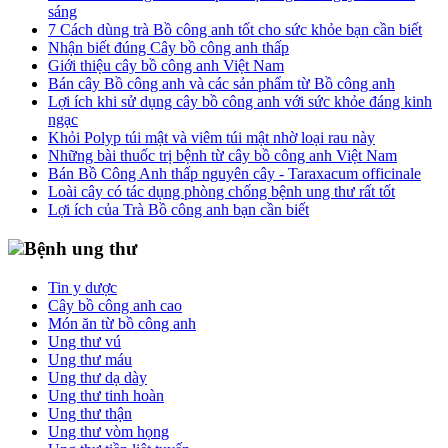
sáng
7 Cách dùng trà Bồ công anh tốt cho sức khỏe bạn cần biết
Nhận biết đúng Cây bồ công anh thấp
Giới thiệu cây bồ công anh Việt Nam
Bán cây Bồ công anh và các sản phẩm từ Bồ công anh
Lợi ích khi sử dụng cây bồ công anh với sức khỏe đáng kinh
ngạc
Khỏi Polyp túi mật và viêm túi mật nhờ loại rau này
Những bài thuốc trị bệnh từ cây bồ công anh Việt Nam
Bán Bồ Công Anh thấp nguyên cây - Taraxacum officinale
Loài cây có tác dụng phòng chống bệnh ung thư rất tốt
Lợi ích của Trà Bồ công anh bạn cần biết
Bệnh ung thư
Tin y dược
Cây bồ công anh cao
Món ăn từ bồ công anh
Ung thư vú
Ung thư máu
Ung thư dạ dày
Ung thư tinh hoàn
Ung thư thận
Ung thư vòm họng