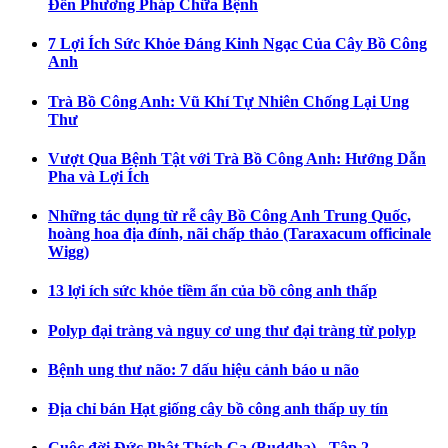
Đến Phương Pháp Chữa Bệnh
7 Lợi Ích Sức Khỏe Đáng Kinh Ngạc Của Cây Bồ Công
Anh
Trà Bồ Công Anh: Vũ Khí Tự Nhiên Chống Lại Ung
Thư
Vượt Qua Bệnh Tật với Trà Bồ Công Anh: Hướng Dẫn
Pha và Lợi Ích
Những tác dụng từ rễ cây Bồ Công Anh Trung Quốc,
hoàng hoa địa đính, nãi chấp thảo (Taraxacum officinale
Wigg)
13 lợi ích sức khỏe tiềm ẩn của bồ công anh thấp
Polyp đại tràng và nguy cơ ung thư đại tràng từ polyp
Bệnh ung thư não: 7 dấu hiệu cảnh báo u não
Địa chỉ bán Hạt giống cây bồ công anh thấp uy tín
Cuộc đời Đức Phật Thích Ca (Buddha) - Tập 2