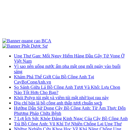
Ung Thư Gan: Mối Nguy Hiểm Hàng Đầu Gây Tử Vong Ở
Việt Nam
Vì sao nên uống nước ấm pha mật ong mỗi ngày vào buổi
sáng
Khám Phá Thế Giới Của Bồ Công Anh Tại
CayBoCongAnh.vn
So Sánh Giữa Lá Bồ Công Anh Tươi Và Khô: Lựa Chọn
Nào Tốt Hơn Cho Bạn?
Khỏi Polyp túi mật và viêm túi mật nhờ loại rau này
Địa chỉ bán lá bồ công anh thấp tươi chuẩn sạch
Hướng Dẫn Sử Dụng Cây Bồ Công Anh: Từ Ẩm Thực Đến
Phương Pháp Chữa Bệnh
7 Lợi Ích Sức Khỏe Đáng Kinh Ngạc Của Cây Bồ Công Anh
Trà Bồ Công Anh: Vũ Khí Tự Nhiên Chống Lại Ung Thư
Những Nghiên Cứu Khoa Học Về Khả Năng Chống Ung