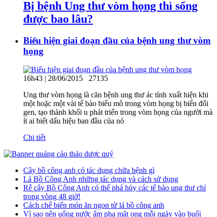
Bị bệnh Ung thư vòm họng thì sống
được bao lâu?
Biểu hiện giai đoạn đầu của bệnh ung thư vòm
họng
16h43 | 28/06/2015
27135
Ung thư vòm họng là căn bệnh ung thư ác tính xuất hiện khi
một hoặc một vài tế bào biểu mô trong vòm họng bị biến đổi
gen, tạo thành khối u phát triển trong vòm họng của người mà
ít ai biết dấu hiệu ban đầu của nó
Chi tiết
Cây bồ công anh có tác dụng chữa bệnh gì
Lá Bồ Công Anh những tác dụng và cách sử dụng
Rễ cây Bồ Công Anh có thể phá hủy các tế bào ung thư chỉ
trong vòng 48 giờ!
Cách chế biến món ăn ngon từ lá bồ công anh
Vì sao nên uống nước ấm pha mật ong mỗi ngày vào buổi