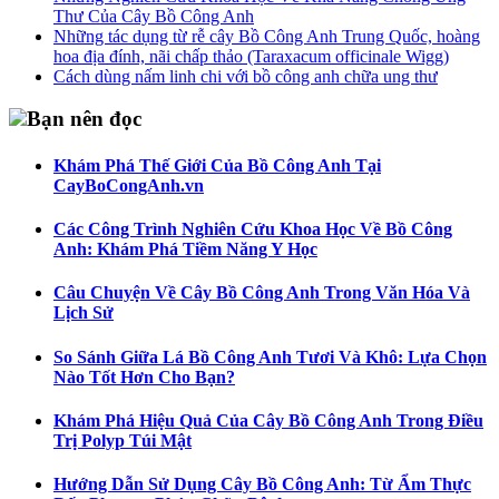
Thư Của Cây Bồ Công Anh
Những tác dụng từ rễ cây Bồ Công Anh Trung Quốc, hoàng
hoa địa đính, nãi chấp thảo (Taraxacum officinale Wigg)
Cách dùng nấm linh chi với bồ công anh chữa ung thư
Bạn nên đọc
Khám Phá Thế Giới Của Bồ Công Anh Tại
CayBoCongAnh.vn
Các Công Trình Nghiên Cứu Khoa Học Về Bồ Công
Anh: Khám Phá Tiềm Năng Y Học
Câu Chuyện Về Cây Bồ Công Anh Trong Văn Hóa Và
Lịch Sử
So Sánh Giữa Lá Bồ Công Anh Tươi Và Khô: Lựa Chọn
Nào Tốt Hơn Cho Bạn?
Khám Phá Hiệu Quả Của Cây Bồ Công Anh Trong Điều
Trị Polyp Túi Mật
Hướng Dẫn Sử Dụng Cây Bồ Công Anh: Từ Ẩm Thực