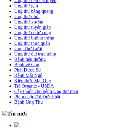
Ung thư tiền liệt tuyến
Ung thư gan
Ung thư bàng quang
Ung thư phổi
Ung thư xương
Ung thư tuyến giáp
Ung thư cổ tử cung
Ung thư buồng trứng
Ung thư thực quản
Ung Thư Lưỡi
Ung thư đại trực tràng
Bệnh tiểu đường
Bệnh về Gan
Phật Dược Sư
Bệnh Mất Ngủ
Kiến thức Mật Ong
Trà Organic - USDA
Cây thuốc cho bệnh Ung thư máu
Phim cuộc đời Đức Phật
Bệnh Ung Thư
Tin mới