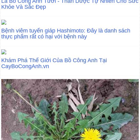
Lá Bồ Công Anh Tươi - Thần Dược Tự Nhiên Cho Sức
Khỏe Và Sắc Đẹp
Bệnh viêm tuyến giáp Hashimoto: Đây là danh sách
thực phẩm rất có hại với bệnh này
Khám Phá Thế Giới Của Bồ Công Anh Tại
CayBoCongAnh.vn