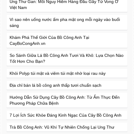
Ung Thư Gan: Mối Nguy Hiểm Hàng Đầu Gây Tử Vong Ở
Việt Nam
Vì sao nên uống nước ấm pha mật ong mỗi ngày vào buổi
sáng
Khám Phá Thế Giới Của Bồ Công Anh Tại
CayBoCongAnh.vn
So Sánh Giữa Lá Bồ Công Anh Tươi Và Khô: Lựa Chọn Nào
Tốt Hơn Cho Bạn?
Khỏi Polyp túi mật và viêm túi mật nhờ loại rau này
Địa chỉ bán lá bồ công anh thấp tươi chuẩn sạch
Hướng Dẫn Sử Dụng Cây Bồ Công Anh: Từ Ẩm Thực Đến
Phương Pháp Chữa Bệnh
7 Lợi Ích Sức Khỏe Đáng Kinh Ngạc Của Cây Bồ Công Anh
Trà Bồ Công Anh: Vũ Khí Tự Nhiên Chống Lại Ung Thư