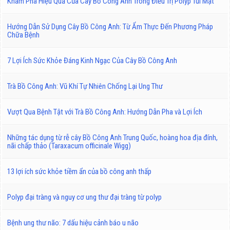
Khám Phá Hiệu Quả Của Cây Bồ Công Anh Trong Điều Trị Polyp Túi Mật
Hướng Dẫn Sử Dụng Cây Bồ Công Anh: Từ Ẩm Thực Đến Phương Pháp
Chữa Bệnh
7 Lợi Ích Sức Khỏe Đáng Kinh Ngạc Của Cây Bồ Công Anh
Trà Bồ Công Anh: Vũ Khí Tự Nhiên Chống Lại Ung Thư
Vượt Qua Bệnh Tật với Trà Bồ Công Anh: Hướng Dẫn Pha và Lợi Ích
Những tác dụng từ rễ cây Bồ Công Anh Trung Quốc, hoàng hoa địa đính,
nãi chấp thảo (Taraxacum officinale Wigg)
13 lợi ích sức khỏe tiềm ẩn của bồ công anh thấp
Polyp đại tràng và nguy cơ ung thư đại tràng từ polyp
Bệnh ung thư não: 7 dấu hiệu cảnh báo u não