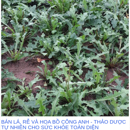
BÁN LÁ, RỄ VÀ HOA BỒ CÔNG ANH - THẢO DƯỢC
TỰ NHIÊN CHO SỨC KHỎE TOÀN DIỆN