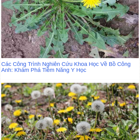
Các Công Trình Nghiên Cứu Khoa Học Về Bồ Công
Anh: Khám Phá Tiềm Năng Y Học