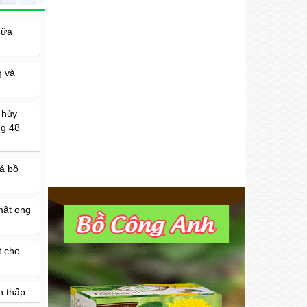
hữa
g và
 hủy
ng 48
á bồ
mật ong
t cho
h thấp