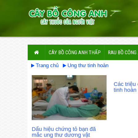
CÂY BỒ CÔNG ANH THẤP
RAU BỒ CÔNG
Trang chủ
Ung thư tinh hoàn
Các triệu
tinh hoàn
Dấu hiệu chứng tỏ bạn đã
mắc ung thư dương vật