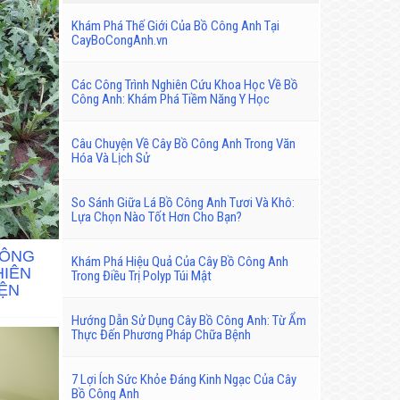
Khám Phá Thế Giới Của Bồ Công Anh Tại
CayBoCongAnh.vn
Các Công Trình Nghiên Cứu Khoa Học Về Bồ
Công Anh: Khám Phá Tiềm Năng Y Học
Câu Chuyện Về Cây Bồ Công Anh Trong Văn
Hóa Và Lịch Sử
So Sánh Giữa Lá Bồ Công Anh Tươi Và Khô:
Lựa Chọn Nào Tốt Hơn Cho Bạn?
CÔNG
Khám Phá Hiệu Quả Của Cây Bồ Công Anh
HIÊN
Trong Điều Trị Polyp Túi Mật
ỆN
Hướng Dẫn Sử Dụng Cây Bồ Công Anh: Từ Ẩm
Thực Đến Phương Pháp Chữa Bệnh
7 Lợi Ích Sức Khỏe Đáng Kinh Ngạc Của Cây
Bồ Công Anh