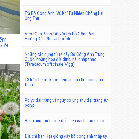
Trà Bồ Công Anh: Vũ Khí Tự Nhiên Chống Lại
Ung Thư
Vượt Qua Bệnh Tật với Trà Bồ Công Anh:
Hướng Dẫn Pha và Lợi Ích
iểm
iệt
Những tác dụng từ rễ cây Bồ Công Anh Trung
Quốc, hoàng hoa địa đính, nãi chấp thảo
(Taraxacum officinale Wigg)
13 lợi ích sức khỏe tiềm ẩn của bồ công anh
thấp
Polyp đại tràng và nguy cơ ung thư đại tràng từ
polyp
Bệnh ung thư não: 7 dấu hiệu cảnh báo u não
Địa chỉ bán Hạt giống cây bồ công anh thấp uy