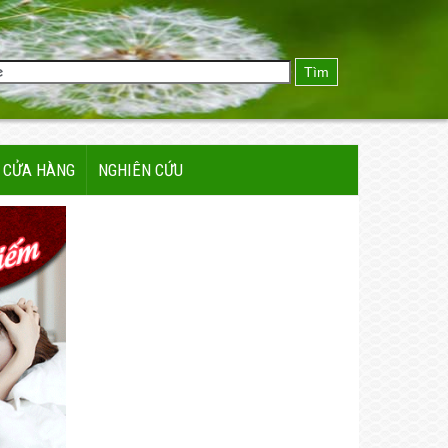
Tìm
CỬA HÀNG
NGHIÊN CỨU