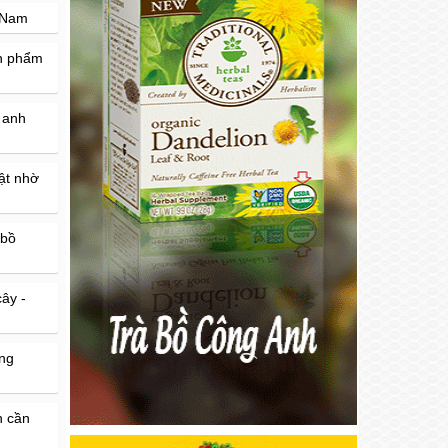
t Nam
ản phẩm
 anh
mật nhờ
 bồ
ây -
ống
n cần