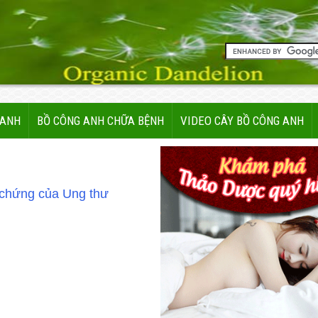
 ANH
BỒ CÔNG ANH CHỮA BỆNH
VIDEO CÂY BỒ CÔNG ANH
 chứng của Ung thư