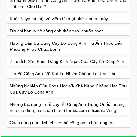
So Sánh Giữa Lá Bồ Công Anh Tươi Và Khô: Lựa Chọn Nào
Tốt Hơn Cho Bạn?
Khỏi Polyp túi mật và viêm túi mật nhờ loại rau này
Địa chỉ bán lá bồ công anh thấp tươi chuẩn sạch
Hướng Dẫn Sử Dụng Cây Bồ Công Anh: Từ Ẩm Thực Đến
Phương Pháp Chữa Bệnh
7 Lợi Ích Sức Khỏe Đáng Kinh Ngạc Của Cây Bồ Công Anh
Trà Bồ Công Anh: Vũ Khí Tự Nhiên Chống Lại Ung Thư
Những Nghiên Cứu Khoa Học Về Khả Năng Chống Ung Thư
Của Cây Bồ Công Anh
Những tác dụng từ rễ cây Bồ Công Anh Trung Quốc, hoàng
hoa địa đính, nãi chấp thảo (Taraxacum officinale Wigg)
Cách dùng nấm linh chi với bồ công anh chữa ung thư