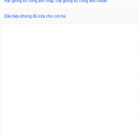
Hạt giống bồ công anh thấp, cây giống bồ công anh chuẩn
Dấu hiệu không đủ sữa cho con bú