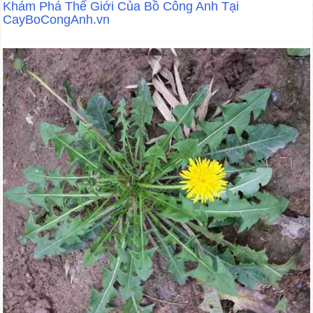
Khám Phá Thế Giới Của Bồ Công Anh Tại
CayBoCongAnh.vn