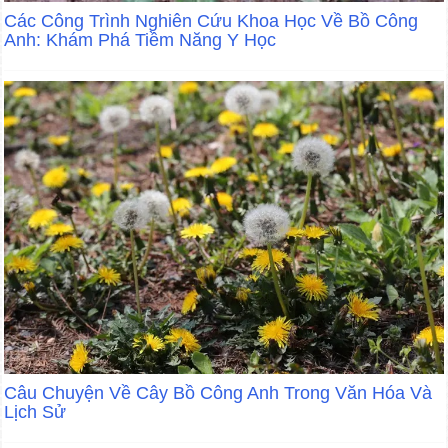
Các Công Trình Nghiên Cứu Khoa Học Về Bồ Công
Anh: Khám Phá Tiềm Năng Y Học
Câu Chuyện Về Cây Bồ Công Anh Trong Văn Hóa Và
Lịch Sử