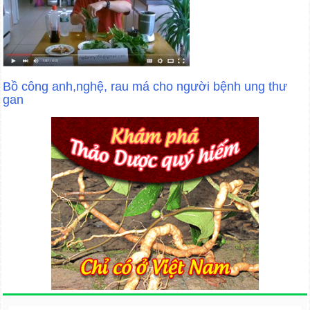
Bồ công anh,nghệ, rau má cho người bệnh ung thư
gan