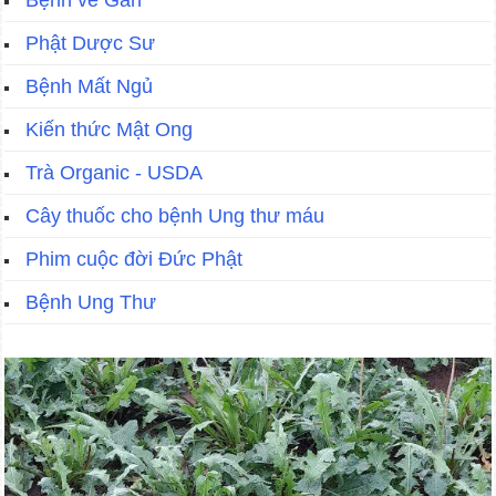
Bệnh về Gan
Phật Dược Sư
Bệnh Mất Ngủ
Kiến thức Mật Ong
Trà Organic - USDA
Cây thuốc cho bệnh Ung thư máu
Phim cuộc đời Đức Phật
Bệnh Ung Thư