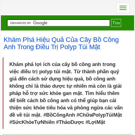
Toggl
naviga
Tìm
Khám Phá Hiệu Quả Của Cây Bồ Công
Anh Trong Điều Trị Polyp Túi Mật
Khám phá lợi ích của cây bồ công anh trong
việc điều trị polyp túi mật. Từ thành phần quý
giá đến cách sử dụng hiệu quả, bồ công anh
không chỉ là thảo dược tự nhiên mà còn là giải
pháp hỗ trợ sức khỏe gan mật. Tìm hiểu thêm
để biết cách bồ công anh có thể giúp bạn cải
thiện sức khỏe tiêu hóa và phòng ngừa các vấn
đề về túi mật. #BồCôngAnh #ChữaPolypTúiMật
#SứcKhỏeTựNhiên #ThảoDược #LợiMật