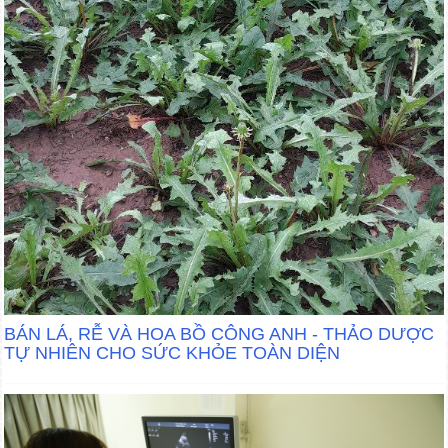
BÁN LÁ, RỄ VÀ HOA BỒ CÔNG ANH - THẢO DƯỢC
TỰ NHIÊN CHO SỨC KHỎE TOÀN DIỆN