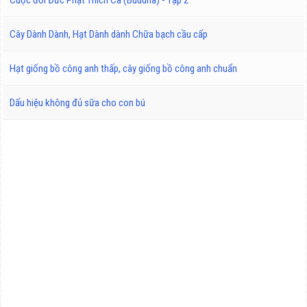
Cuộc đời Đức Phật Thích Ca (Buddha) - Tập 2
Cây Dành Dành, Hạt Dành dành Chữa bạch cầu cấp
Hạt giống bồ công anh thấp, cây giống bồ công anh chuẩn
Dấu hiệu không đủ sữa cho con bú