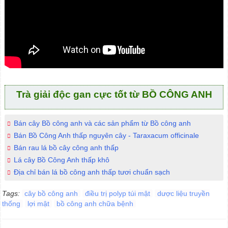
Trà giải độc gan cực tốt từ BỒ CÔNG ANH
Bán cây Bồ công anh và các sản phẩm từ Bồ công anh
Bán Bồ Công Anh thấp nguyên cây - Taraxacum officinale
Bán rau lá bồ cây công anh thấp
Lá cây Bồ Công Anh thấp khô
Địa chỉ bán lá bồ công anh thấp tươi chuẩn sạch
Tags:
cây bồ công anh
điều trị polyp túi mật
dược liệu truyền
thống
lợi mật
bồ công anh chữa bệnh