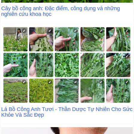
Cây bồ công anh: Đặc điểm, công dụng và những
nghiên cứu khoa học
Lá Bồ Công Anh Tươi - Thần Dược Tự Nhiên Cho Sức
Khỏe Và Sắc Đẹp