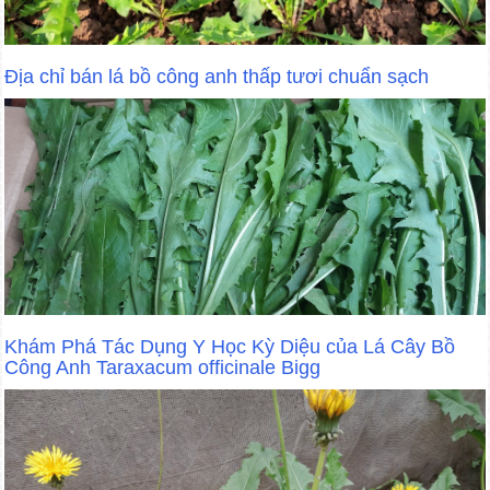
Địa chỉ bán lá bồ công anh thấp tươi chuẩn sạch
Khám Phá Tác Dụng Y Học Kỳ Diệu của Lá Cây Bồ
Công Anh Taraxacum officinale Bigg