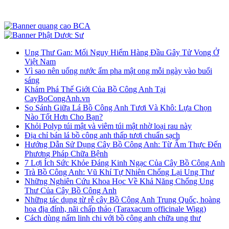
Ung Thư Gan: Mối Nguy Hiểm Hàng Đầu Gây Tử Vong Ở
Việt Nam
Vì sao nên uống nước ấm pha mật ong mỗi ngày vào buổi
sáng
Khám Phá Thế Giới Của Bồ Công Anh Tại
CayBoCongAnh.vn
So Sánh Giữa Lá Bồ Công Anh Tươi Và Khô: Lựa Chọn
Nào Tốt Hơn Cho Bạn?
Khỏi Polyp túi mật và viêm túi mật nhờ loại rau này
Địa chỉ bán lá bồ công anh thấp tươi chuẩn sạch
Hướng Dẫn Sử Dụng Cây Bồ Công Anh: Từ Ẩm Thực Đến
Phương Pháp Chữa Bệnh
7 Lợi Ích Sức Khỏe Đáng Kinh Ngạc Của Cây Bồ Công Anh
Trà Bồ Công Anh: Vũ Khí Tự Nhiên Chống Lại Ung Thư
Những Nghiên Cứu Khoa Học Về Khả Năng Chống Ung
Thư Của Cây Bồ Công Anh
Những tác dụng từ rễ cây Bồ Công Anh Trung Quốc, hoàng
hoa địa đính, nãi chấp thảo (Taraxacum officinale Wigg)
Cách dùng nấm linh chi với bồ công anh chữa ung thư