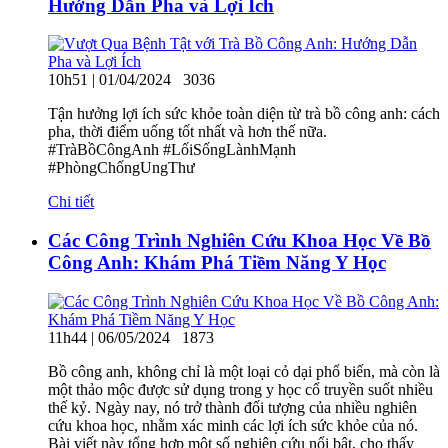
Hướng Dẫn Pha và Lợi Ích
10h51 | 01/04/2024
3036
Tận hưởng lợi ích sức khỏe toàn diện từ trà bồ công anh: cách
pha, thời điểm uống tốt nhất và hơn thế nữa.
#TràBồCôngAnh #LốiSốngLànhMạnh
#PhòngChốngUngThư
Chi tiết
Các Công Trình Nghiên Cứu Khoa Học Về Bồ
Công Anh: Khám Phá Tiềm Năng Y Học
11h44 | 06/05/2024
1873
Bồ công anh, không chỉ là một loại cỏ dại phổ biến, mà còn là
một thảo mộc được sử dụng trong y học cổ truyền suốt nhiều
thế kỷ. Ngày nay, nó trở thành đối tượng của nhiều nghiên
cứu khoa học, nhằm xác minh các lợi ích sức khỏe của nó.
Bài viết này tổng hợp một số nghiên cứu nổi bật, cho thấy