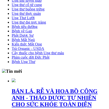
Ung thư tuyến giáp
Ung thư cổ tử cung
Ung thư buồng trứng
Ung thư thực quản
Ung Thư Lưỡi
Ung thư đại trực tràng
Bệnh tiểu đường
Bệnh về Gan
Phật Dược Sư
Bệnh Mất Ngủ
Kiến thức Mật Ong
Trà Organic - USDA
Cây thuốc cho bệnh Ung thư máu
Phim cuộc đời Đức Phật
Bệnh Ung Thư
Tin mới
BÁN LÁ, RỄ VÀ HOA BỒ CÔNG
ANH - THẢO DƯỢC TỰ NHIÊN
CHO SỨC KHỎE TOÀN DIỆN