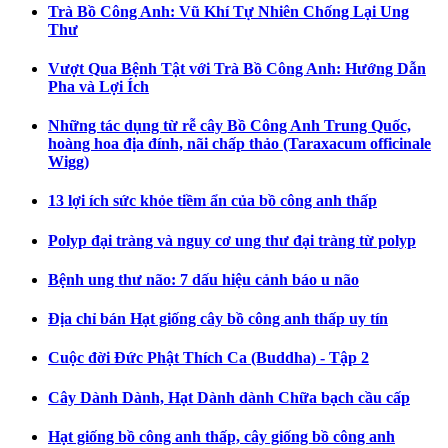
Trà Bồ Công Anh: Vũ Khí Tự Nhiên Chống Lại Ung
Thư
Vượt Qua Bệnh Tật với Trà Bồ Công Anh: Hướng Dẫn
Pha và Lợi Ích
Những tác dụng từ rễ cây Bồ Công Anh Trung Quốc,
hoàng hoa địa đính, nãi chấp thảo (Taraxacum officinale
Wigg)
13 lợi ích sức khỏe tiềm ẩn của bồ công anh thấp
Polyp đại tràng và nguy cơ ung thư đại tràng từ polyp
Bệnh ung thư não: 7 dấu hiệu cảnh báo u não
Địa chỉ bán Hạt giống cây bồ công anh thấp uy tín
Cuộc đời Đức Phật Thích Ca (Buddha) - Tập 2
Cây Dành Dành, Hạt Dành dành Chữa bạch cầu cấp
Hạt giống bồ công anh thấp, cây giống bồ công anh