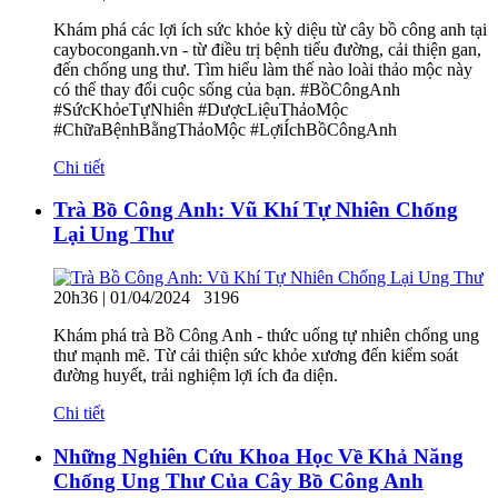
Khám phá các lợi ích sức khỏe kỳ diệu từ cây bồ công anh tại
cayboconganh.vn - từ điều trị bệnh tiểu đường, cải thiện gan,
đến chống ung thư. Tìm hiểu làm thế nào loài thảo mộc này
có thể thay đổi cuộc sống của bạn. #BồCôngAnh
#SứcKhỏeTựNhiên #DượcLiệuThảoMộc
#ChữaBệnhBằngThảoMộc #LợiÍchBồCôngAnh
Chi tiết
Trà Bồ Công Anh: Vũ Khí Tự Nhiên Chống
Lại Ung Thư
20h36 | 01/04/2024
3196
Khám phá trà Bồ Công Anh - thức uống tự nhiên chống ung
thư mạnh mẽ. Từ cải thiện sức khỏe xương đến kiểm soát
đường huyết, trải nghiệm lợi ích đa diện.
Chi tiết
Những Nghiên Cứu Khoa Học Về Khả Năng
Chống Ung Thư Của Cây Bồ Công Anh