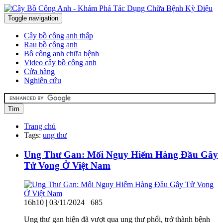
Toggle navigation
Cây bồ công anh thấp
Rau bồ công anh
Bồ công anh chữa bệnh
Video cây bồ công anh
Cửa hàng
Nghiên cứu
Tìm
Trang chủ
Tags:
ung thư
Ung Thư Gan: Mối Nguy Hiểm Hàng Đầu Gây
Tử Vong Ở Việt Nam
16h10 | 03/11/2024
685
Ung thư gan hiện đã vượt qua ung thư phổi, trở thành bệnh