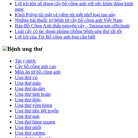
Lợi ích khi sử dụng cây bồ công anh với sức khỏe đáng kinh
ngạc
Khỏi Polyp túi mật và viêm túi mật nhờ loại rau này
Những bài thuốc trị bệnh từ cây bồ công anh Việt Nam
Bán Bồ Công Anh thấp nguyên cây - Taraxacum officinale
Loài cây có tác dụng phòng chống bệnh ung thư rất tốt
Lợi ích của Trà Bồ công anh bạn cần biết
Bệnh ung thư
Tin y dược
Cây bồ công anh cao
Món ăn từ bồ công anh
Ung thư vú
Ung thư máu
Ung thư dạ dày
Ung thư tinh hoàn
Ung thư thận
Ung thư vòm họng
Ung thư tiền liệt tuyến
Ung thư gan
Ung thư bàng quang
Ung thư phổi
Ung thư xương