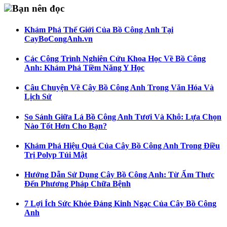
Bạn nên đọc
Khám Phá Thế Giới Của Bồ Công Anh Tại
CayBoCongAnh.vn
Các Công Trình Nghiên Cứu Khoa Học Về Bồ Công
Anh: Khám Phá Tiềm Năng Y Học
Câu Chuyện Về Cây Bồ Công Anh Trong Văn Hóa Và
Lịch Sử
So Sánh Giữa Lá Bồ Công Anh Tươi Và Khô: Lựa Chọn
Nào Tốt Hơn Cho Bạn?
Khám Phá Hiệu Quả Của Cây Bồ Công Anh Trong Điều
Trị Polyp Túi Mật
Hướng Dẫn Sử Dụng Cây Bồ Công Anh: Từ Ẩm Thực
Đến Phương Pháp Chữa Bệnh
7 Lợi Ích Sức Khỏe Đáng Kinh Ngạc Của Cây Bồ Công
Anh