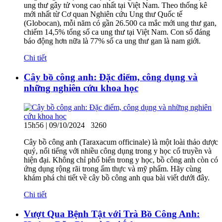
ung thư gây tử vong cao nhất tại Việt Nam. Theo thống kê
mới nhất từ Cơ quan Nghiên cứu Ung thư Quốc tế
(Globocan), mỗi năm có gần 26.500 ca mắc mới ung thư gan,
chiếm 14,5% tổng số ca ung thư tại Việt Nam. Con số đáng
báo động hơn nữa là 77% số ca ung thư gan là nam giới.
Chi tiết
Cây bồ công anh: Đặc điểm, công dụng và
những nghiên cứu khoa học
15h56 | 09/10/2024
3260
Cây bồ công anh (Taraxacum officinale) là một loài thảo dược
quý, nổi tiếng với nhiều công dụng trong y học cổ truyền và
hiện đại. Không chỉ phổ biến trong y học, bồ công anh còn có
ứng dụng rộng rãi trong ẩm thực và mỹ phẩm. Hãy cùng
khám phá chi tiết về cây bồ công anh qua bài viết dưới đây.
Chi tiết
Vượt Qua Bệnh Tật với Trà Bồ Công Anh: