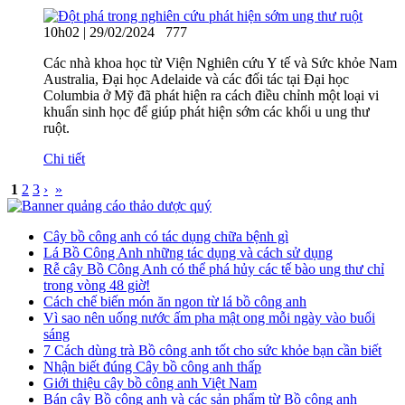
10h02 | 29/02/2024
777
Các nhà khoa học từ Viện Nghiên cứu Y tế và Sức khỏe Nam
Australia, Đại học Adelaide và các đối tác tại Đại học
Columbia ở Mỹ đã phát hiện ra cách điều chỉnh một loại vi
khuẩn sinh học để giúp phát hiện sớm các khối u ung thư
ruột.
Chi tiết
1
2
3
›
»
Cây bồ công anh có tác dụng chữa bệnh gì
Lá Bồ Công Anh những tác dụng và cách sử dụng
Rễ cây Bồ Công Anh có thể phá hủy các tế bào ung thư chỉ
trong vòng 48 giờ!
Cách chế biến món ăn ngon từ lá bồ công anh
Vì sao nên uống nước ấm pha mật ong mỗi ngày vào buổi
sáng
7 Cách dùng trà Bồ công anh tốt cho sức khỏe bạn cần biết
Nhận biết đúng Cây bồ công anh thấp
Giới thiệu cây bồ công anh Việt Nam
Bán cây Bồ công anh và các sản phẩm từ Bồ công anh