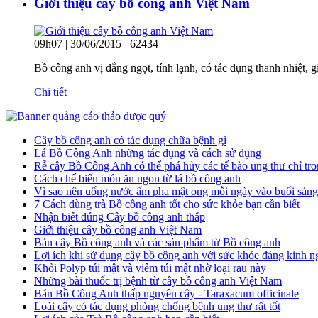
Giới thiệu cây bồ công anh Việt Nam
09h07 | 30/06/2015
62434
Bồ công anh vị đắng ngọt, tính lạnh, có tác dụng thanh nhiệt, g
Chi tiết
Cây bồ công anh có tác dụng chữa bệnh gì
Lá Bồ Công Anh những tác dụng và cách sử dụng
Rễ cây Bồ Công Anh có thể phá hủy các tế bào ung thư chỉ tro
Cách chế biến món ăn ngon từ lá bồ công anh
Vì sao nên uống nước ấm pha mật ong mỗi ngày vào buổi sáng
7 Cách dùng trà Bồ công anh tốt cho sức khỏe bạn cần biết
Nhận biết đúng Cây bồ công anh thấp
Giới thiệu cây bồ công anh Việt Nam
Bán cây Bồ công anh và các sản phẩm từ Bồ công anh
Lợi ích khi sử dụng cây bồ công anh với sức khỏe đáng kinh n
Khỏi Polyp túi mật và viêm túi mật nhờ loại rau này
Những bài thuốc trị bệnh từ cây bồ công anh Việt Nam
Bán Bồ Công Anh thấp nguyên cây - Taraxacum officinale
Loài cây có tác dụng phòng chống bệnh ung thư rất tốt