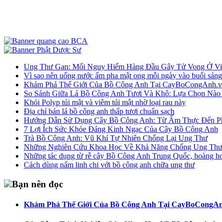
Ung Thư Gan: Mối Nguy Hiểm Hàng Đầu Gây Tử Vong Ở Vi
Vì sao nên uống nước ấm pha mật ong mỗi ngày vào buổi sáng
Khám Phá Thế Giới Của Bồ Công Anh Tại CayBoCongAnh.
So Sánh Giữa Lá Bồ Công Anh Tươi Và Khô: Lựa Chọn Nào
Khỏi Polyp túi mật và viêm túi mật nhờ loại rau này
Địa chỉ bán lá bồ công anh thấp tươi chuẩn sạch
Hướng Dẫn Sử Dụng Cây Bồ Công Anh: Từ Ẩm Thực Đến P
7 Lợi Ích Sức Khỏe Đáng Kinh Ngạc Của Cây Bồ Công Anh
Trà Bồ Công Anh: Vũ Khí Tự Nhiên Chống Lại Ung Thư
Những Nghiên Cứu Khoa Học Về Khả Năng Chống Ung Thư
Những tác dụng từ rễ cây Bồ Công Anh Trung Quốc, hoàng hoa 
Cách dùng nấm linh chi với bồ công anh chữa ung thư
Bạn nên đọc
Khám Phá Thế Giới Của Bồ Công Anh Tại CayBoCongA