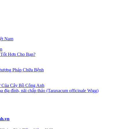
ệt Nam
vn
 Tốt Hơn Cho Bạn?
hương Pháp Chữa Bệnh
 Của Cây Bồ Công Anh
địa đính, nãi chấp thảo (Taraxacum officinale Wigg)
nh.vn