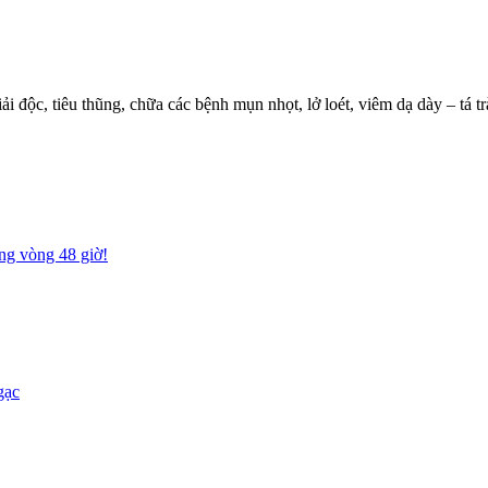
iải độc, tiêu thũng, chữa các bệnh mụn nhọt, lở loét, viêm dạ dày – tá 
ng vòng 48 giờ!
gạc