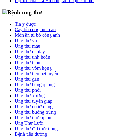
Lợi ích của Trà Bồ công anh bạn cần biết
Bệnh ung thư
Tin y dược
Cây bồ công anh cao
Món ăn từ bồ công anh
Ung thư vú
Ung thư máu
Ung thư dạ dày
Ung thư tinh hoàn
Ung thư thận
Ung thư vòm họng
Ung thư tiền liệt tuyến
Ung thư gan
Ung thư bàng quang
Ung thư phổi
Ung thư xương
Ung thư tuyến giáp
Ung thư cổ tử cung
Ung thư buồng trứng
Ung thư thực quản
Ung Thư Lưỡi
Ung thư đại trực tràng
Bệnh tiểu đường