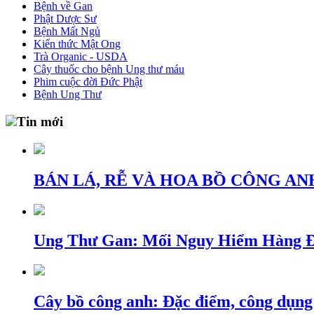
Bệnh về Gan
Phật Dược Sư
Bệnh Mất Ngủ
Kiến thức Mật Ong
Trà Organic - USDA
Cây thuốc cho bệnh Ung thư máu
Phim cuộc đời Đức Phật
Bệnh Ung Thư
Tin mới
BÁN LÁ, RỄ VÀ HOA BỒ CÔNG AN
Ung Thư Gan: Mối Nguy Hiểm Hàng Đ
Cây bồ công anh: Đặc điểm, công dụng