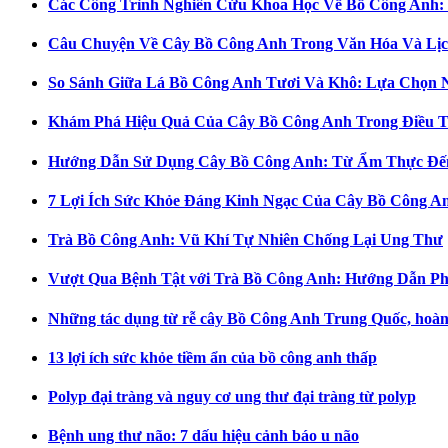
Các Công Trình Nghiên Cứu Khoa Học Về Bồ Công Anh:
Câu Chuyện Về Cây Bồ Công Anh Trong Văn Hóa Và Lịc
So Sánh Giữa Lá Bồ Công Anh Tươi Và Khô: Lựa Chọn 
Khám Phá Hiệu Quả Của Cây Bồ Công Anh Trong Điều Tr
Hướng Dẫn Sử Dụng Cây Bồ Công Anh: Từ Ẩm Thực Đế
7 Lợi Ích Sức Khỏe Đáng Kinh Ngạc Của Cây Bồ Công A
Trà Bồ Công Anh: Vũ Khí Tự Nhiên Chống Lại Ung Thư
Vượt Qua Bệnh Tật với Trà Bồ Công Anh: Hướng Dẫn Pha
Những tác dụng từ rễ cây Bồ Công Anh Trung Quốc, hoàng 
13 lợi ích sức khỏe tiềm ẩn của bồ công anh thấp
Polyp đại tràng và nguy cơ ung thư đại tràng từ polyp
Bệnh ung thư não: 7 dấu hiệu cảnh báo u não