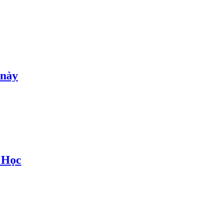
 này
 Học