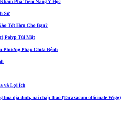
 Khám Phá Tiềm Năng Y Học
h Sử
Nào Tốt Hơn Cho Bạn?
ị Polyp Túi Mật
n Phương Pháp Chữa Bệnh
nh
 và Lợi Ích
hoa địa đính, nãi chấp thảo (Taraxacum officinale Wigg)